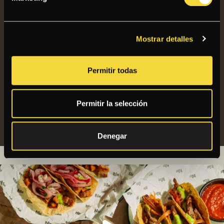
PAPACHO’S SALAVERRY
UBICACIÓN:
Mostrar detalles
CC REAL PLAZA SALAVERRY
SALÓN Y RECOJO: 12:00 - 22:00
Permitir todas
(LUNES A DOMINGO)
DELIVERY: 11:00 - 23:00
(LUNES A DOMINGO)
Permitir la selección
Denegar
papachosperu