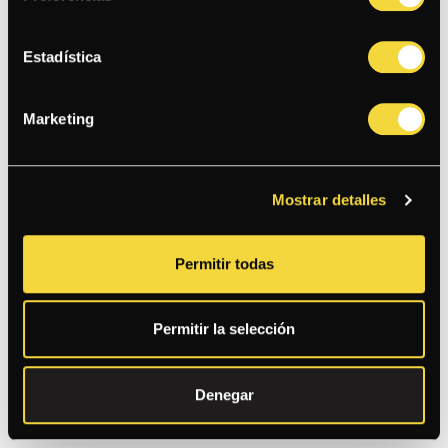
EL BRÓSTER
Estadística
PECHUGA DE POLLO BROSTER CON ENSALADA DE COL,
PICKLES, SALSAS TÁRTARA Y PAPACHA, LECHUGA,
TOMATE
Marketing
BAMBA
Mostrar detalles
CHICHARRÓN DE POLLO BBQ, LECHUGA, BLUE CHEESE,
TORTILLA EN TIRAS, PICO DE GALLO, TOCINO Y SALSA
RANCH
Permitir todas
COBB
Permitir la selección
LECHUGA, PALTA, TOMATE, HUEVO, TOCINO, QUESO AZUL,
CHAMPIÑONES, POLLO, VINAGRETA
Denegar