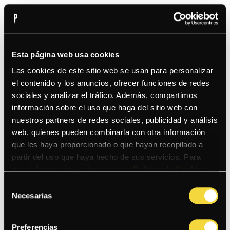
EL MAC AND BRÓSTER
MACARRONES MAC AND CHEESE CON CHICHARRÓN
Esta página web usa cookies
BRÓSTER BBQ
Las cookies de este sitio web se usan para personalizar
el contenido y los anuncios, ofrecer funciones de redes
sociales y analizar el tráfico. Además, compartimos
LA MILANESA SALTONA
información sobre el uso que haga del sitio web con
DE POLLO SOBRE TALLARINES SALTADOS AL WOK Y
nuestros partners de redes sociales, publicidad y análisis
CREMA DE AJÍ
web, quienes pueden combinarla con otra información
que les haya proporcionado o que hayan recopilado a
partir del uso que haya hecho de sus servicios. Para
LA PASTA NOCTÁMBULA
PASTA CREMOSA CON CHAMPIS, TOCINO, POLLO
más información, revisar nuestra
Política de Cookies
.
ANTICUCHERO, HUANCAÍNA Y PESTO
Selección
Necesarias
de
consentimiento
CHAUFA DE VERDURAS
Preferencias