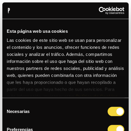
EL MAC AND BRÓSTER
MACARRONES MAC AND CHEESE CON CHICHARRÓN
Esta página web usa cookies
BRÓSTER BBQ
Las cookies de este sitio web se usan para personalizar
el contenido y los anuncios, ofrecer funciones de redes
sociales y analizar el tráfico. Además, compartimos
LA MILANESA SALTONA
información sobre el uso que haga del sitio web con
DE POLLO SOBRE TALLARINES SALTADOS AL WOK Y
nuestros partners de redes sociales, publicidad y análisis
CREMA DE AJÍ
web, quienes pueden combinarla con otra información
que les haya proporcionado o que hayan recopilado a
partir del uso que haya hecho de sus servicios. Para
LA PASTA NOCTÁMBULA
PASTA CREMOSA CON CHAMPIS, TOCINO, POLLO
más información, revisar nuestra
Política de Cookies
.
ANTICUCHERO, HUANCAÍNA Y PESTO
Selección
Necesarias
de
consentimiento
CHAUFA DE VERDURAS
Preferencias