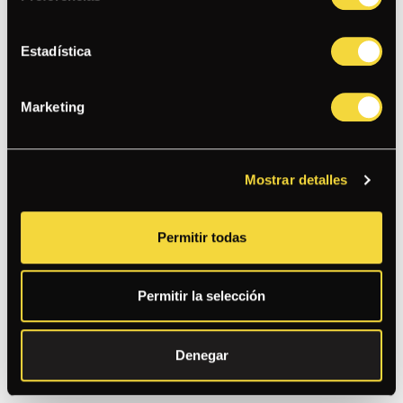
EL BRÓSTER
Estadística
PECHUGA DE POLLO BROSTER CON ENSALADA DE COL,
PICKLES, SALSAS TÁRTARA Y PAPACHA, LECHUGA,
TOMATE
Marketing
BAMBA
Mostrar detalles
CHICHARRÓN DE POLLO BBQ, LECHUGA, BLUE CHEESE,
TORTILLA EN TIRAS, PICO DE GALLO, TOCINO Y SALSA
RANCH
Permitir todas
COBB
Permitir la selección
LECHUGA, PALTA, TOMATE, HUEVO, TOCINO, QUESO AZUL,
CHAMPIÑONES, POLLO, VINAGRETA
Denegar