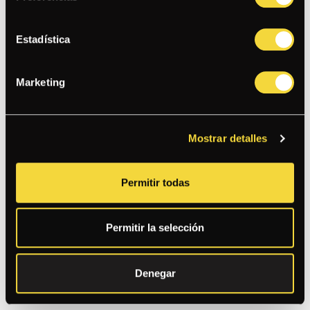
EL BRÓSTER
Estadística
PECHUGA DE POLLO BROSTER CON ENSALADA DE COL,
PICKLES, SALSAS TÁRTARA Y PAPACHA, LECHUGA,
TOMATE
Marketing
BAMBA
Mostrar detalles
CHICHARRÓN DE POLLO BBQ, LECHUGA, BLUE CHEESE,
TORTILLA EN TIRAS, PICO DE GALLO, TOCINO Y SALSA
RANCH
Permitir todas
COBB
Permitir la selección
LECHUGA, PALTA, TOMATE, HUEVO, TOCINO, QUESO AZUL,
CHAMPIÑONES, POLLO, VINAGRETA
Denegar