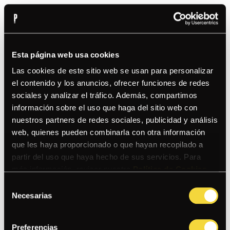
EL MAC AND BRÓSTER
MACARRONES MAC AND CHEESE CON CHICHARRÓN
Esta página web usa cookies
BRÓSTER BBQ
Las cookies de este sitio web se usan para personalizar
el contenido y los anuncios, ofrecer funciones de redes
sociales y analizar el tráfico. Además, compartimos
LA MILANESA SALTONA
información sobre el uso que haga del sitio web con
DE POLLO SOBRE TALLARINES SALTADOS AL WOK Y
nuestros partners de redes sociales, publicidad y análisis
CREMA DE AJÍ
web, quienes pueden combinarla con otra información
que les haya proporcionado o que hayan recopilado a
partir del uso que haya hecho de sus servicios. Para
LA PASTA NOCTÁMBULA
PASTA CREMOSA CON CHAMPIS, TOCINO, POLLO
más información, revisar nuestra
Política de Cookies
.
ANTICUCHERO, HUANCAÍNA Y PESTO
Selección
Necesarias
de
consentimiento
CHAUFA DE VERDURAS
Preferencias