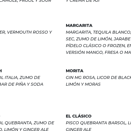
CAMOLE, FRIJOL Y SOUR
Y CREMA DE AJÍ
MARGARITA
TER, VERMOUTH ROSSO Y
MARGARITA, TEQUILA BLANCO,
SEC, ZUMO DE LIMÓN, JARABE
PÍDELO CLÁSICO O FROZEN, E
VERSIÓN MANGO, FRESA O MA
H
MORITA
L ITALIA, ZUMO DE
GIN MG ROSA, LICOR DE BLAC
BAR DE PIÑA Y SODA
LIMÓN Y MORAS
O
EL CLÁSICO
OL QUEBRANTA, ZUMO DE
PISCO QUEBRANTA BARSOL, L
 LIMÓN Y GINGER ALE
GINGER ALE