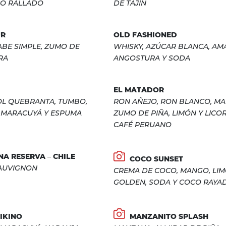
CO RALLADO
DE TAJIN
UR
OLD FASHIONED
ABE SIMPLE, ZUMO DE
WHISKY, AZÚCAR BLANCA, A
RA
ANGOSTURA Y SODA
EL MATADOR
OL QUEBRANTA, TUMBO,
RON AÑEJO, RON BLANCO, M
 MARACUYÁ Y ESPUMA
ZUMO DE PIÑA, LIMÓN Y LICO
CAFÉ PERUANO
A RESERVA – CHILE
COCO SUNSET
AUVIGNON
CREMA DE COCO, MANGO, LIM
GOLDEN, SODA Y COCO RAYA
IKINO
MANZANITO SPLASH