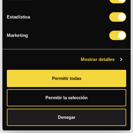
EL BRÓSTER
Estadística
PECHUGA DE POLLO BROSTER CON ENSALADA DE COL,
PICKLES, SALSAS TÁRTARA Y PAPACHA, LECHUGA,
TOMATE
Marketing
BAMBA
Mostrar detalles
CHICHARRÓN DE POLLO BBQ, LECHUGA, BLUE CHEESE,
TORTILLA EN TIRAS, PICO DE GALLO, TOCINO Y SALSA
RANCH
Permitir todas
COBB
Permitir la selección
LECHUGA, PALTA, TOMATE, HUEVO, TOCINO, QUESO AZUL,
CHAMPIÑONES, POLLO, VINAGRETA
Denegar