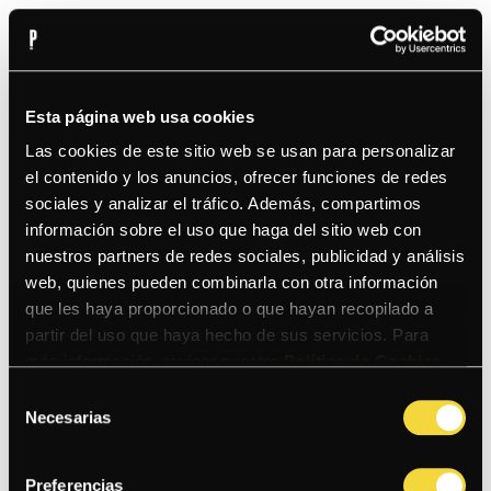
EL MAC AND BRÓSTER
MACARRONES MAC AND CHEESE CON CHICHARRÓN
Esta página web usa cookies
BRÓSTER BBQ
Las cookies de este sitio web se usan para personalizar
el contenido y los anuncios, ofrecer funciones de redes
sociales y analizar el tráfico. Además, compartimos
LA MILANESA SALTONA
información sobre el uso que haga del sitio web con
DE POLLO SOBRE TALLARINES SALTADOS AL WOK Y
nuestros partners de redes sociales, publicidad y análisis
CREMA DE AJÍ
web, quienes pueden combinarla con otra información
que les haya proporcionado o que hayan recopilado a
partir del uso que haya hecho de sus servicios. Para
LA PASTA NOCTÁMBULA
PASTA CREMOSA CON CHAMPIS, TOCINO, POLLO
más información, revisar nuestra
Política de Cookies
.
ANTICUCHERO, HUANCAÍNA Y PESTO
Selección
Necesarias
de
consentimiento
CHAUFA DE VERDURAS
Preferencias